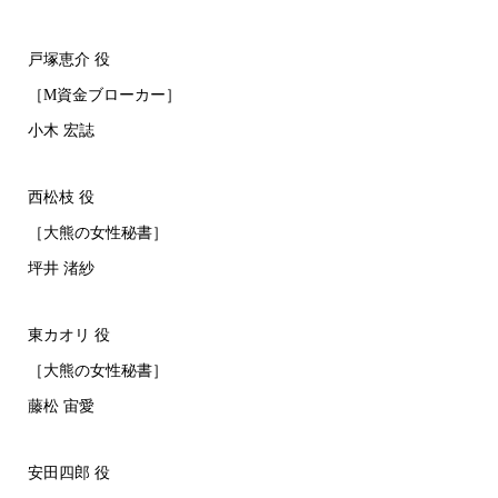
戸塚恵介 役
［M資金ブローカー］
小木 宏誌
西松枝 役
［大熊の女性秘書］
坪井 渚紗
東カオリ 役
［大熊の女性秘書］
藤松 宙愛
安田四郎 役