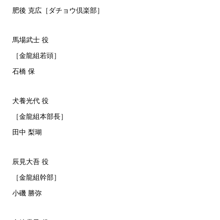
肥後 克広［ダチョウ倶楽部］
馬場武士 役
［金龍組若頭］
石橋 保
犬養光代 役
［金龍組本部長］
田中 梨瑚
辰見大吾 役
［金龍組幹部］
小磯 勝弥