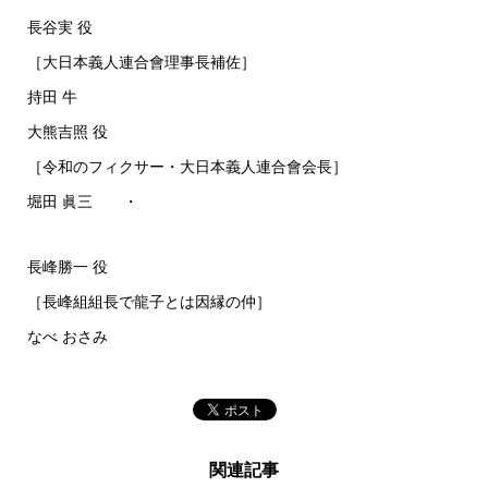
長谷実 役
［大日本義人連合會理事長補佐］
持田 牛
大熊吉照 役
［令和のフィクサー・大日本義人連合會会長］
堀田 眞三 ・
長峰勝一 役
［長峰組組長で龍子とは因縁の仲］
なべ おさみ
関連記事