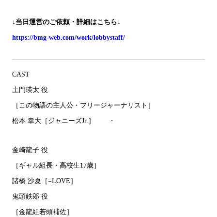
↓当日運営のご依頼・詳細はこちら↓
https://bmg-web.com/work/lobbystaff/
CAST
土門瑛太 役
［この物語の主人公・フリージャーナリスト］
松本 幸大［ジャニーズJr.］ ・
金崎龍子 役
［ギャル組長・高校生17歳］
諸橋 沙夏［=LOVE］
鬼頭鉄郎 役
［金龍組若頭補佐］