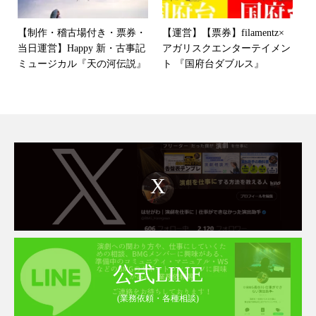
【制作・稽古場付き・票券・
【運営】【票券】filamentz×
当日運営】Happy 新・古事記
アガリスクエンターテイメン
ミュージカル『天の河伝説』
ト 『国府台ダブルス』
X
公式LINE
(業務依頼・各種相談)