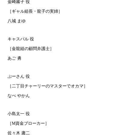
金崎霧子 役
［ギャル組長・龍子の実姉］
八城 まゆ
キャスパル 役
［金龍組の顧問弁護士］
あご 勇
ぷーさん 役
［二丁目チャーリーのマスターでオカマ］
なべ やかん
小島太一 役
［M資金ブローカー］
佐々木 庸二