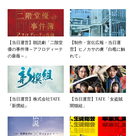
【当日運営】朗読劇「二階堂
【制作・宣伝広報・当日運
優の事件簿～アフロディーテ
営】ヒノカサの虜『白檻に触
の薔薇～」
れて』
【当日運営】株式会社TATE
【当日運営】TATE「女盗賊
『新撰組』
闇猫組」