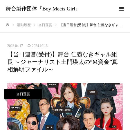
舞台製作団体『Boy Meets Girl』
活動履歴
当日運営
【当日運営(受付)】舞台 仁義なきギャル組長 ～ジャーナリスト土門瑛太の“M資金”真相解明ファイル～
ホーム
2023.04.17
2024.10.18
【当日運営(受付)】舞台 仁義なきギャル組
長 ～ジャーナリスト土門瑛太の“M資金”真
相解明ファイル～
当日運営