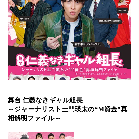
舞台 仁義なきギャル組長
～ジャーナリスト土門瑛太の“M資金”真
相解明ファイル～