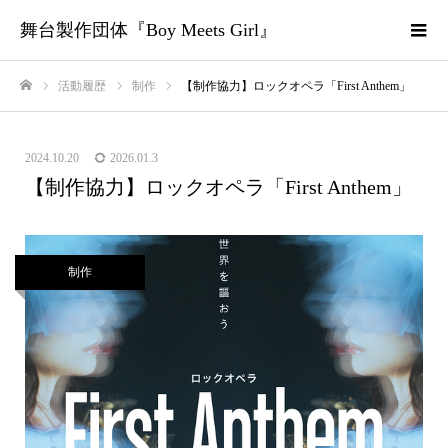
舞台製作団体『Boy Meets Girl』
活動履歴
制作
【制作協力】ロックオペラ「First Anthem」
ホーム
2024.10.20
2026.01.3
【制作協力】ロックオペラ「First Anthem」
制作