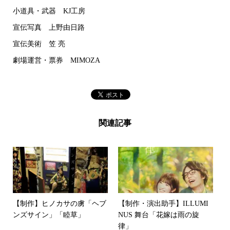
小道具・武器 KJ工房
宣伝写真 上野由日路
宣伝美術 笠 亮
劇場運営・票券 MIMOZA
関連記事
【制作】ヒノカサの虜「ヘブ
【制作・演出助手】ILLUMI
ンズサイン」「睦草」
NUS 舞台「花嫁は雨の旋
律」