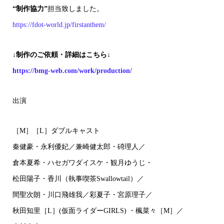
“制作協力”
担当致しました。
https://fdot-world.jp/firstanthem/
↓制作のご依頼・詳細はこちら↓
https://bmg-web.com/work/production/
出演
［M］［L］ダブルキャスト
秦健豪・永利優妃／兼崎健太郎・碕理人／
倉本夏希・ハセガワダイスケ・観月ゆうじ・
松田陽子・香川（執事喫茶Swallowtail）／
間聖次朗・川口飛雄我／彩夏子・宮原理子／
秋田知里［L］(仮面ライダーGIRLS) ・楓菜々［M］／