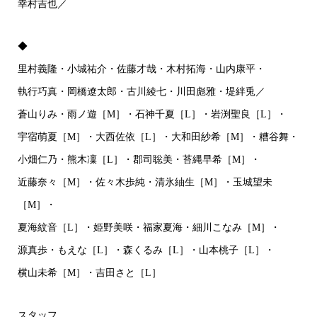
幸村吉也／
◆
里村義隆・小城祐介・佐藤才哉・木村拓海・山内康平・
執行巧真・岡橋遼太郎・古川綾七・川田彪雅・堤絆兎／
蒼山りみ・雨ノ遊［M］・石神千夏［L］・岩渕聖良［L］・
宇宿萌夏［M］・大西佐依［L］・大和田紗希［M］・糟谷舞・
小畑仁乃・熊木凜［L］・郡司聡美・苔縄早希［M］・
近藤奈々［M］・佐々木歩純・清氷紬生［M］・玉城望未
［M］・
夏海紋音［L］・姫野美咲・福家夏海・細川こなみ［M］・
源真歩・もえな［L］・森くるみ［L］・山本桃子［L］・
横山未希［M］・吉田さと［L］
スタッフ