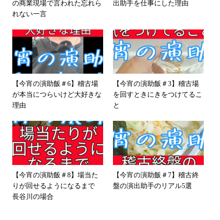
の商業現場で言われた忘れら
出助手を仕事にした理由
れない一言
【今宵の演助飯＃6】稽古場
【今宵の演助飯＃3】稽古場
が本当につらいけど大好きな
を回すときにきをつけてるこ
理由
と
【今宵の演助飯＃8】場当た
【今宵の演助飯＃7】稽古終
りが回せるようになるまで
盤の演出助手のリアル5選
長谷川の場合