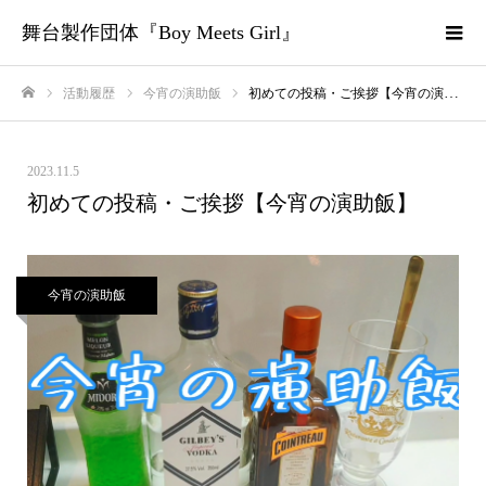
舞台製作団体『Boy Meets Girl』
活動履歴
今宵の演助飯
初めての投稿・ご挨拶【今宵の演助飯】
ホーム
2023.11.5
初めての投稿・ご挨拶【今宵の演助飯】
今宵の演助飯