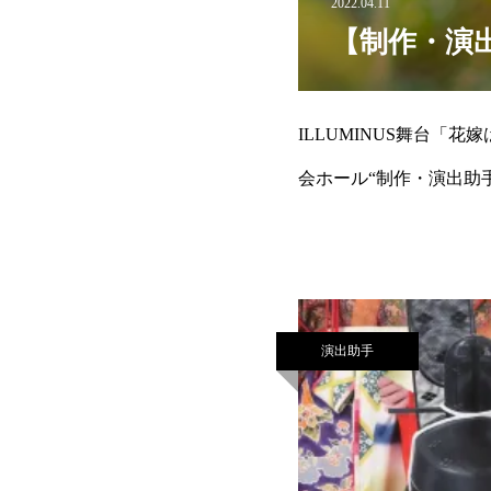
2022.04.11
【制作・演出
ILLUMINUS舞台「花嫁は
会ホール“制作・演出助手”担当
演出助手