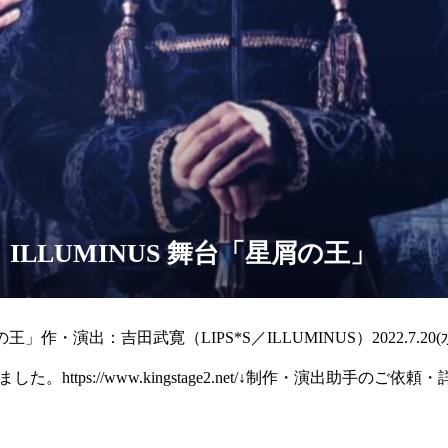
ILLUMINUS 舞台「星屑の王」
王」作・演出：吉田武寛（LIPS*S／ILLUMINUS）2022.7.20(
。https://www.kingstage2.net/↓制作・演出助手のご依