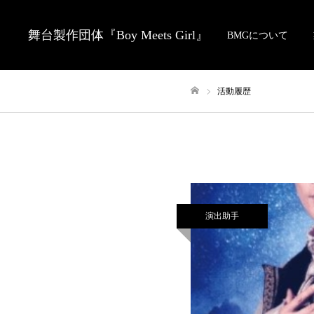
舞台製作団体『Boy Meets Girl』
BMGについて
活動履歴
ホーム
演出助手