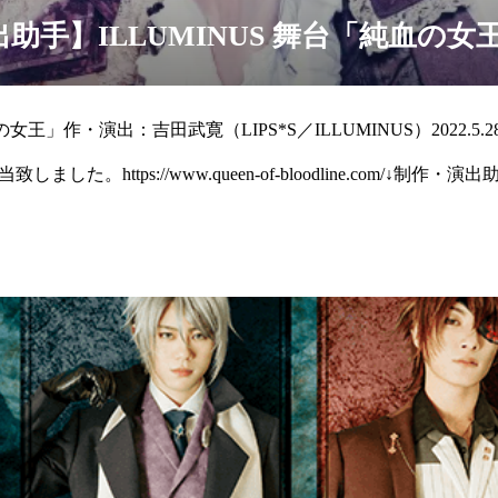
助手】ILLUMINUS 舞台「純血の女
女王」作・演出：吉田武寛（LIPS*S／ILLUMINUS）2022.5.28
した。https://www.queen-of-bloodline.com/↓制作・演