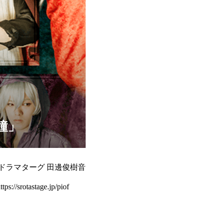
鐘」
ドラマターグ 田邊俊樹音
tastage.jp/piof