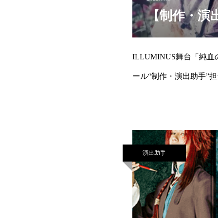
【制作・演出
ILLUMINUS舞台「純血の
ール“制作・演出助手”担当致しま
演出助手