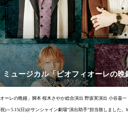
】ミュージカル「ピオフィオーレの晩
オーレの晩鐘」脚本 桜木さやか総合演出 野坂実演出 小谷嘉一
祝)～5.15(日)@サンシャイン劇場“演出助手”担当致しました。https://sro