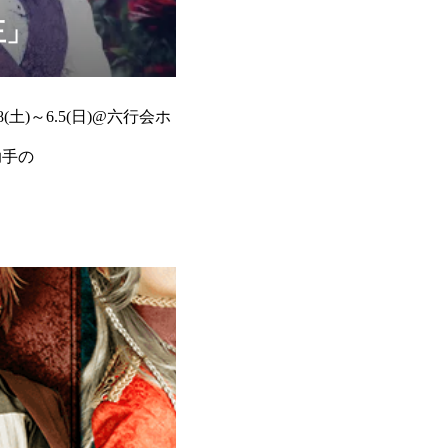
王」
(土)～6.5(日)@六行会ホ
出助手の