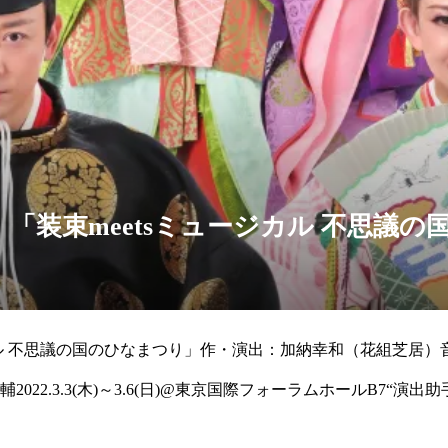
「装束meetsミュージカル 不思議の
ジカル 不思議の国のひなまつり」作・演出：加納幸和（花組芝居
022.3.3(木)～3.6(日)@東京国際フォーラムホールB7“演