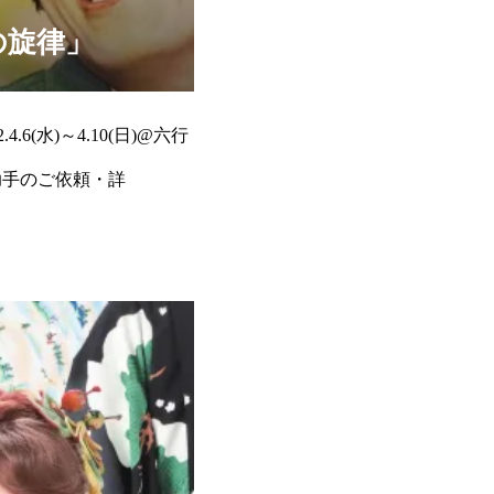
の旋律」
6(水)～4.10(日)@六行
演出助手のご依頼・詳