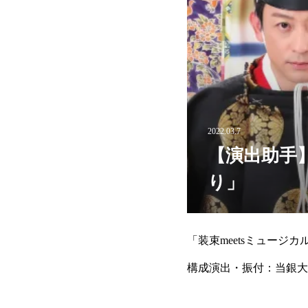
2022.03.7
【演出助手】
り」
「装束meetsミュー
構成演出・振付：当銀大輔2
https://www.iz2tokyo